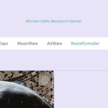
K
itchen
-
U
tility-
R
esearch-
C
enter
Expo
MusicWare
ArtWare
Bestelformulier