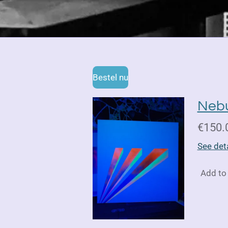
Bestel nu
Nebu
€150.
See deta
Add to 